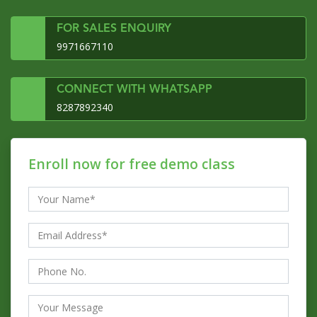
FOR SALES ENQUIRY
9971667110
CONNECT WITH WHATSAPP
8287892340
Enroll now for free demo class